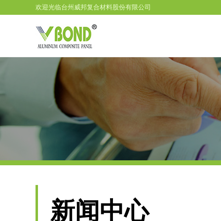
欢迎光临台州威邦复合材料股份有限公司
新闻中心