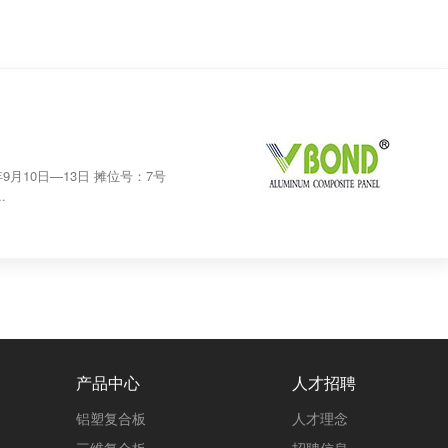
...
产品中心
人才招聘
铝塑复合板
人才理念